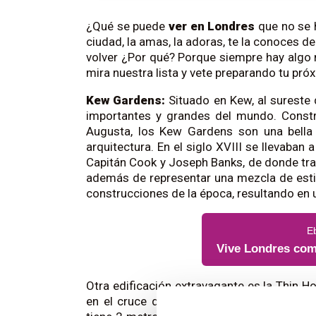
¿Qué se puede
ver en Londres
que no se 
ciudad, la amas, la adoras, te la conoces de
volver ¿Por qué? Porque siempre hay algo 
mira nuestra lista y vete preparando tu pr
Kew Gardens:
Situado en Kew, al sureste 
importantes y grandes del mundo. Constru
Augusta, los Kew Gardens son una bella 
arquitectura. En el siglo XVIII se llevaban 
Capitán Cook y Joseph Banks, de donde traj
además de representar una mezcla de estil
construcciones de la época, resultando en u
E
Vive Londres com
Otra edificación extravagante es la Thin Ho
en el cruce de South Terrace y Thurloe S