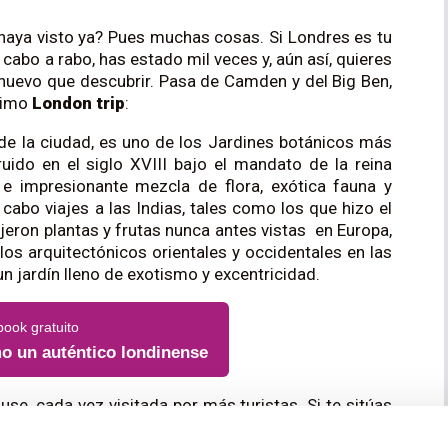
haya visto ya? Pues muchas cosas. Si Londres es tu
 cabo a rabo, has estado mil veces y, aún así, quieres
nuevo que descubrir. Pasa de Camden y del Big Ben,
óximo
London trip
:
de la ciudad, es uno de los Jardines botánicos más
ido en el siglo XVIII bajo el mandato de la reina
e impresionante mezcla de flora, exótica fauna y
a cabo viajes a las Indias, tales como los que hizo el
eron plantas y frutas nunca antes vistas en Europa,
os arquitectónicos orientales y occidentales en las
n jardín lleno de exotismo y excentricidad.
book gratuito
o un auténtico londinense
use, cada vez visitada por más turistas. Si te sitúas
quare en Knightsbridge, verás que la casa nº5 sólo