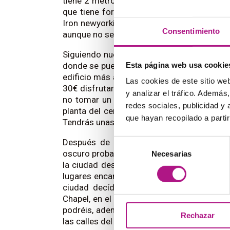
tiene 2 metros de ancho si la miras desde 
que tiene forma triangular y se ensancha
Iron newyorkino. La singular forma de la T
Consentimiento
aunque no se sabe seguro qué llegó primero,
Siguiendo nuestro paseo por la ciudad, e
Esta página web usa cookie
donde se pueden conseguir impresionante
edificio más alto de Europa occidental y un
Las cookies de este sitio we
30€ disfrutar- pero si no quieres dejar el 
y analizar el tráfico. Ademá
no tomar un cóctel y hacer un brindis en e
redes sociales, publicidad y
planta del centro comercial One New Chang
que hayan recopilado a parti
Tendrás unas vistas privilegiadas y lo únic
Después de embelesarse con las increíbl
Selección
oscuro probando uno de los abundantes Gho
Necesarias
de
la ciudad descubriendo las aterradoras hi
consentimiento
lugares encantados. Y si te gusta indagar 
ciudad decídete a probar el tour de Jac
Chapel, en el que el famoso asesino en se
podréis, además,
sentiros como en la ép
Rechazar
las calles del S. XVIII mejor conservadas d