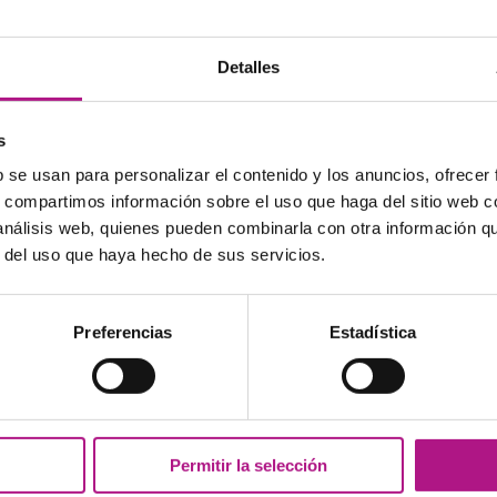
el oeste, aunque en realidad es un efecto óptico, ya
 hasta llegar a los 10 metros, como el famoso Flat
hin House se debe a la línea ferroviaria adyacente….
Detalles
 si la casa o el tren…
n Londres podemos encontrar diversos lugares desde
s
s vistas tales como The London Eye o
The Shard
-el
a nueva maravilla arquitectónica que sólo te costará
b se usan para personalizar el contenido y los anuncios, ofrecer
bolsillo temblando por unas vistas fugaces, ¿por qué
s, compartimos información sobre el uso que haga del sitio web 
l Madison bar?. Este bar y restaurante, en la última
 análisis web, quienes pueden combinarla con otra información q
e, está justo enfrente de la catedral de San Pablo.
r del uso que haya hecho de sus servicios.
o que pagarás ¡será lo que tomes!
es vistas desde el Madison toca pasarse al lado
st walks que se ofrecen y que os llevarán por toda
Preferencias
Estadística
storias de brujas y fantasmas que aún habitan esos
en la historia más estremecedora y sangrienta de la
k the Ripper sumergiéndoos en el barrio de White
rie acabó con la vida de todas sus víctimas y donde
oca victoriana
si pasáis por Fournier street, una de
Permitir la selección
e todo Londres.