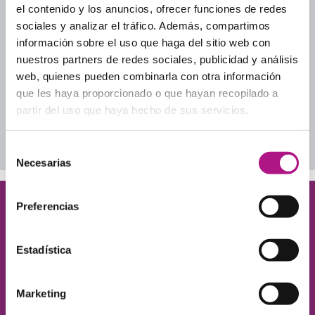
Culture
el contenido y los anuncios, ofrecer funciones de redes
Guía para elegir academia
sociales y analizar el tráfico. Además, compartimos
Inglés cotidiano
información sobre el uso que haga del sitio web con
Inglés para adultos
nuestros partners de redes sociales, publicidad y análisis
Inglés para tu día a día profesional
web, quienes pueden combinarla con otra información
Lección a Lección
que les haya proporcionado o que hayan recopilado a
Uncategorized
partir del uso que haya hecho de sus servicios.
Descarga nuestros ebooks
Selección
Necesarias
de
consentimiento
Preferencias
¡Queremos conocerte!
Déjanos tus datos y te contamos cómo ayudarte
Estadística
a conseguir el nivel de inglés que necesitas.
Marketing