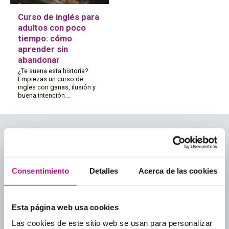
Curso de inglés para
adultos con poco
tiempo: cómo
aprender sin
abandonar
¿Te suena esta historia?
Empiezas un curso de
inglés con ganas, ilusión y
buena intención….
Consentimiento
Detalles
Acerca de las cookies
Categorías
Academias de inglés
Esta página web usa cookies
Academias de inglés para adultos
Aprender inglés
Las cookies de este sitio web se usan para personalizar