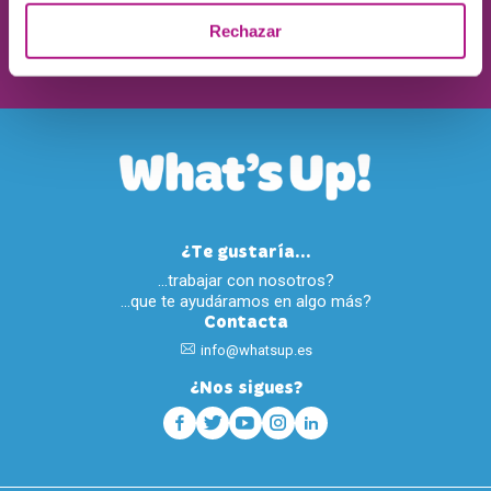
Rechazar
ENVIAR
¿Te gustaría...
…trabajar con nosotros?
…que te ayudáramos en algo más?
Contacta
info@whatsup.es
¿Nos sigues?