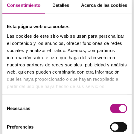
museos que puedan gustar a los más pequeños. Lo
Consentimiento
Detalles
Acerca de las cookies
bueno es que la mayoría son gratis. Lo esencial es
preparar de antemano lo que creamos que puede ser más
apetecible para nuestros hijos. Algunos ejemplos serían
Esta página web usa cookies
visitar la zona de Egipto del Museo Británico o los
Las cookies de este sitio web se usan para personalizar
dinosaurios del Museo de Historia Natural.
el contenido y los anuncios, ofrecer funciones de redes
Además, aunque no es nada económico, si que resulta
sociales y analizar el tráfico. Además, compartimos
impresionante subir a la London Eye, la mítica noria
información sobre el uso que haga del sitio web con
situada muy cerca de parlamento inglés o visitar el Zoo de
nuestros partners de redes sociales, publicidad y análisis
la capital inglesa.
web, quienes pueden combinarla con otra información
que les haya proporcionado o que hayan recopilado a
En fin, muchísimas ideas que pueden emocionar a los más
partir del uso que haya hecho de sus servicios.
pequeños de la casa cuando lleguen a la ciudad de Mary
Poppins y un montón de aventuras que contar a tus
Selección
amigos en el Social Club de What’s Up! en cuanto
Necesarias
de
regreses. Buen viaje!!
consentimiento
Fuente de la imagen
Preferencias
principal: http://www.shutterstock.com/