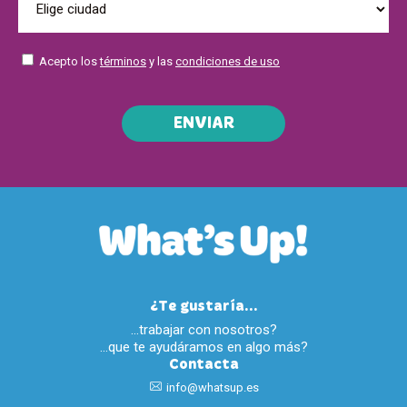
Acepto los
términos
y las
condiciones de uso
ENVIAR
¿Te gustaría...
…trabajar con nosotros?
…que te ayudáramos en algo más?
Contacta
info@whatsup.es