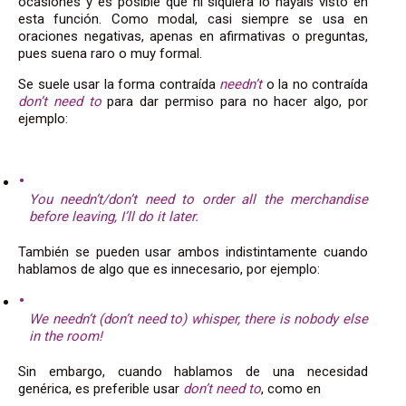
ocasiones y es posible que ni siquiera lo hayáis visto en
esta función. Como modal, casi siempre se usa en
oraciones negativas, apenas en afirmativas o preguntas,
pues suena raro o muy formal.
Se suele usar la forma contraída
needn’t
o la no contraída
don’t need to
para dar permiso para no hacer algo, por
ejemplo:
You needn’t/don’t need to order all the merchandise
before leaving, I’ll do it later.
También se pueden usar ambos indistintamente cuando
hablamos de algo que es innecesario, por ejemplo:
We needn’t (don’t need to) whisper, there is nobody else
in the room!
Sin embargo, cuando hablamos de una necesidad
genérica, es preferible usar
don’t need to
, como en