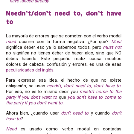
have landed already
.
Needn’t/don’t need to, don’t have
to
La mayoría de errores que se cometen con el verbo modal
must
ocurren con la forma negativa. ¿Por qué?
Must
significa deber, eso ya lo sabemos todos, pero
must not
no significa no tienes deber de hacer algo, sino que NO
debes hacerlo. Este pequeño matiz causa muchos
dolores de cabeza, confusión y errores, es una de esas
peculiaridades del inglés
.
Para expresar esa idea, el hecho de que no existe
obligación, se usan
needn’t, don’t need to, don’t have to
.
Por eso, no es lo mismo decir you
mustn’t come to the
party if you don’t want to
que
you don’t have to come to
the party if you don’t want to.
Ahora bien, ¿cuando usar
don’t need to
y cuando
don’t
have to
?
Need
es usado como verbo modal en contadas