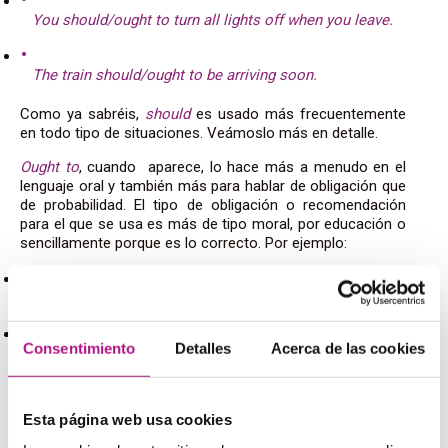
You should/ought to turn all lights off when you leave.
The train should/ought to be arriving soon.
Como ya sabréis,
should
es usado más frecuentemente
en todo tipo de situaciones. Veámoslo más en detalle.
Ought to
, cuando aparece, lo hace más a menudo en el
lenguaje oral y también más para hablar de obligación que
de probabilidad. El tipo de obligación o recomendación
para el que se usa es más de tipo moral, por educación o
sencillamente porque es lo correcto. Por ejemplo:
You ought to assume it was your fault.
Consentimiento
Detalles
Acerca de las cookies
Everybody ought to give up their seats to the elderly.
Sin embargo, es preferible utilizar
should
cuando la
recomendación de la que se habla la da una autoridad que
Esta página web usa cookies
es externa y que no participa en la conversación.