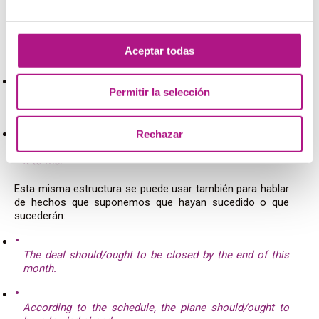
También usamos estos verbos en la estructura
should +
have + past participle
. Esta estructura se utiliza para
hablar de algo que no sucedió o no hicimos en el pasado y
Aceptar todas
de lo cual nos arrepentimos o lamentamos, por ejemplo:
Permitir la selección
We should have come earlier, now there’s nowhere to
sit.
Rechazar
I should have taken that job position when they offered
it to me.
Esta misma estructura se puede usar también para hablar
de hechos que suponemos que hayan sucedido o que
sucederán:
The deal should/ought to be closed by the end of this
month.
According to the schedule, the plane should/ought to