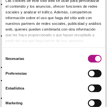
Las cookies de este sitio web se usan para personalizar
el contenido y los anuncios, ofrecer funciones de redes
The manual says that the the battery should be loaded
sociales y analizar el tráfico. Además, compartimos
for 12 hours before the first use.
información sobre el uso que haga del sitio web con
También elegimos
should
(o
would
) cuando usamos la
nuestros partners de redes sociales, publicidad y análisis
siguiente fórmula para dar consejo:
web, quienes pueden combinarla con otra información
que les haya proporcionado o que hayan recopilado a
I should(/would) tell my boss what happened right away,
partir del uso que haya hecho de sus servicios.
if I were you.
Selección
Y cuando lo usamos en preguntas hacer preguntas,
Necesarias
especialmente cuando se trata de
wh- questions
:
de
consentimiento
When should I come tomorrow?
Preferencias
What should I do if there is nobody here to open the
Estadística
door?
Should I answer the phone if it rings?
Marketing