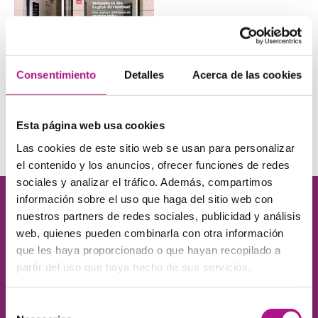
Academia de inglés
Consentimiento
Detalles
Acerca de las cookies
en Calle de Madrid,
78 (Getafe)
Esta página web usa cookies
VER MÁS
Las cookies de este sitio web se usan para personalizar
el contenido y los anuncios, ofrecer funciones de redes
sociales y analizar el tráfico. Además, compartimos
información sobre el uso que haga del sitio web con
¡Queremos conocerte!
nuestros partners de redes sociales, publicidad y análisis
web, quienes pueden combinarla con otra información
Déjanos tus datos y te contamos cómo ayudarte
a conseguir el nivel de inglés que necesitas.
que les haya proporcionado o que hayan recopilado a
partir del uso que haya hecho de sus servicios.
Selección