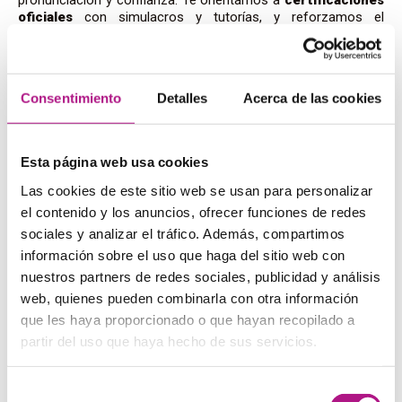
pronunciación y confianza. Te orientamos a
certificaciones
oficiales
con simulacros y tutorías, y reforzamos el
aprendizaje con actividades del Social Club.
Preguntas frecuentes sobre
Consentimiento
Detalles
Acerca de las cookies
nuestra academia de inglés
Esta página web usa cookies
en Getafe
Las cookies de este sitio web se usan para personalizar
el contenido y los anuncios, ofrecer funciones de redes
¿Cómo funciona el método 100% Living
sociales y analizar el tráfico. Además, compartimos
English y por qué es diferente?
información sobre el uso que haga del sitio web con
nuestros partners de redes sociales, publicidad y análisis
Priorizamos la conversación desde el minuto uno con role
web, quienes pueden combinarla con otra información
plays, micro‑retos orales y feedback continuo. Combinas
que les haya proporcionado o que hayan recopilado a
presencial y online en directo para mantener el ritmo aunque
partir del uso que haya hecho de sus servicios.
cambie tu semana.
Selección
¿Qué incluye la tarifa plana de clases