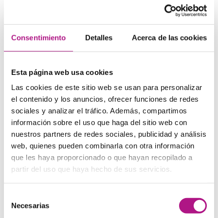
Preguntas frecuentes sobre
Consentimiento
Detalles
Acerca de las cookies
nuestra academia de inglés
en Girona
Esta página web usa cookies
Las cookies de este sitio web se usan para personalizar
¿Qué ventajas tiene aprender inglés en
el contenido y los anuncios, ofrecer funciones de redes
una academia en Girona como What’s
sociales y analizar el tráfico. Además, compartimos
Up!?
información sobre el uso que haga del sitio web con
nuestros partners de redes sociales, publicidad y análisis
Acceso ilimitado con
tarifa plana
, método conversacional,
web, quienes pueden combinarla con otra información
inglés con nativos
, Social Club y gestión de horarios desde
que les haya proporcionado o que hayan recopilado a
el e-campus. Estamos en el centro y bien comunicados.
partir del uso que haya hecho de sus servicios.
¿Funciona el método 100% Living
Selección
English si empiezo desde cero?
Necesarias
de