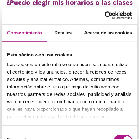
¿Puedo elegir mis horarios o las clases
suelen estar saturadas?
En What’s Up! Sant Martí contamos con una amplia oferta de
horarios y grupos reducidos, lo que te permite reservar tus
Consentimiento
Detalles
Acerca de las cookies
clases en los momentos que mejor te convengan. Gracias a
nuestra app, puedes planificar tu semana con total flexibilidad
y sin preocuparte por la saturación.
Esta página web usa cookies
Las cookies de este sitio web se usan para personalizar
¿Qué diferencia a What´s Up! de otras
el contenido y los anuncios, ofrecer funciones de redes
academias de inglés?
sociales y analizar el tráfico. Además, compartimos
información sobre el uso que haga del sitio web con
Nos diferenciamos por nuestro método 100%
nuestros partners de redes sociales, publicidad y análisis
conversacional, la tarifa plana de clases ilimitadas, el
web, quienes pueden combinarla con otra información
ambiente cercano y dinámico, y la calidad de nuestros
profesores nativos y bilingües. Además, ofrecemos una
que les haya proporcionado o que hayan recopilado a
experiencia inmersiva que va más allá del aula, con eventos y
partir del uso que haya hecho de sus servicios.
actividades para practicar inglés de forma natural.
Selección
¿Cómo son las clases en nuestra