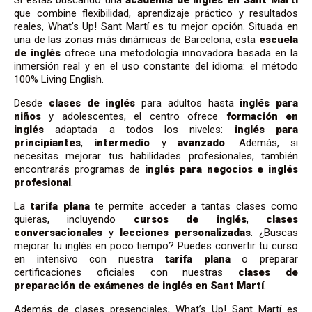
Si estás buscando una
academia de inglés en Sant Martí
que combine flexibilidad, aprendizaje práctico y resultados
reales, What’s Up! Sant Martí es tu mejor opción. Situada en
una de las zonas más dinámicas de Barcelona, esta
escuela
de inglés
ofrece una metodología innovadora basada en la
inmersión real y en el uso constante del idioma: el método
100% Living English.
Desde
clases de inglés
para adultos hasta
inglés para
niños
y adolescentes, el centro ofrece
formación en
inglés
adaptada a todos los niveles:
inglés para
principiantes
,
intermedio
y
avanzado
. Además, si
necesitas mejorar tus habilidades profesionales, también
encontrarás programas de
inglés para negocios e
inglés
profesional
.
La
tarifa plana
te permite acceder a tantas clases como
quieras, incluyendo
cursos de inglés
,
clases
conversacionales
y
lecciones personalizadas
. ¿Buscas
mejorar tu inglés en poco tiempo? Puedes convertir tu curso
en intensivo con nuestra
tarifa plana
o preparar
certificaciones oficiales con nuestras
clases de
preparación de exámenes de inglés en Sant Martí
.
Además de clases presenciales, What’s Up! Sant Martí es