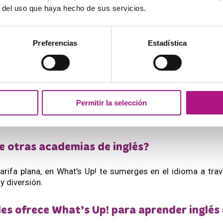
r del uso que haya hecho de sus servicios.
rifa plana de clases de inglés?
Preferencias
Estadística
lases, talleres, actividades y recursos online. Puedes ven
ndo las necesite o los horarios están satu
Permitir la selección
ima flexibilidad. Gracias a nuestra app puedes reservar cl
e otras academias de inglés?
rifa plana, en What’s Up! te sumerges en el idioma a travé
y diversión.
des ofrece What’s Up! para aprender inglés