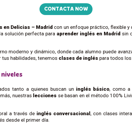
CONTACTA NOW
s en Delicias – Madrid
con un enfoque práctico, flexible y 
la solución perfecta para
aprender inglés en Madrid
sin 
rno moderno y dinámico, donde cada alumno puede avanzar
r tus habilidades, tenemos
clases de inglés
para todos los 
 niveles
dos tanto a quienes buscan un
inglés básico
, como a
emás, nuestras
lecciones
se basan en el método 100% Livin
oral a través de
inglés conversacional
, con clases intera
s desde el primer día.