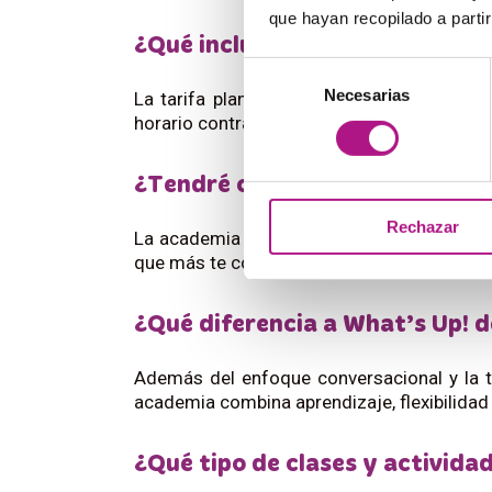
que hayan recopilado a parti
¿Qué incluye exactamente la ta
Selección
Necesarias
de
La tarifa plana te da acceso ilimitado a c
horario contratado, sin coste adicional.
consentimiento
¿Tendré clases disponibles cua
Rechazar
La academia está diseñada para ofrecer máx
que más te convengan.
¿Qué diferencia a What’s Up! d
Además del enfoque conversacional y la ta
academia combina aprendizaje, flexibilidad 
¿Qué tipo de clases y activida