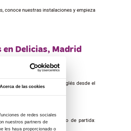
os, conoce nuestras instalaciones y empieza
 en Delicias, Madrid
tá diseñado para que hables inglés desde el
Acerca de las cookies
inglés?
 funciones de redes sociales
vanzados. No importa tu punto de partida:
con nuestros partners de
ue les haya proporcionado o