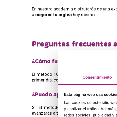
En nuestra academia disfrutarás de una exp
a
mejorar tu inglés
hoy mismo.
Preguntas frecuentes s
¿Cómo funciona el método 100% 
El método 100% Living English se basa en l
Consentimiento
primer día, con clases centradas en la conv
¿Puedo apuntarme aunque tenga
Esta página web usa cookie
Las cookies de este sitio we
Sí. El método se adapta a todos los nive
y analizar el tráfico. Ademá
avanzarás a tu ritmo con apoyo personaliz
redes sociales, publicidad y