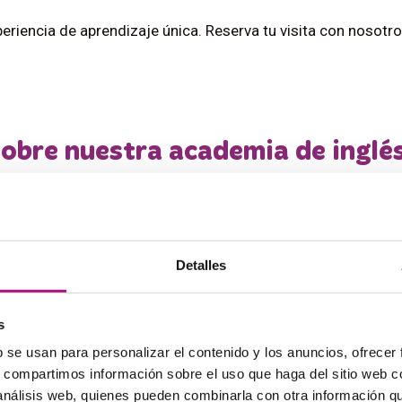
eriencia de aprendizaje única. Reserva tu visita con nosotr
obre nuestra academia de inglés
Living English y por qué es tan efectivo?
a práctica constante del idioma en situaciones reales. Es
Detalles
ersación, actividades dinámicas y talleres temáticos.
 un nivel básico o nunca haya estudiado 
s
b se usan para personalizar el contenido y los anuncios, ofrecer
les, desde principiantes absolutos hasta estudiantes a
s, compartimos información sobre el uso que haga del sitio web 
ado.
 análisis web, quienes pueden combinarla con otra información q