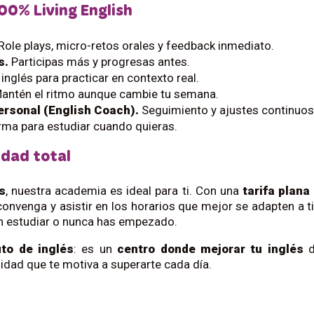
00% Living English
Role plays, micro-retos orales y feedback inmediato.
s.
Participas más y progresas antes.
nglés para practicar en contexto real.
antén el ritmo aunque cambie tu semana.
personal (English Coach).
Seguimiento y ajustes continuos
ma para estudiar cuando quieras.
idad total
as
, nuestra academia es ideal para ti. Con una
tarifa plana
nvenga y asistir en los horarios que mejor se adapten a t
sin estudiar o nunca has empezado.
uto de inglés
: es un
centro donde mejorar tu inglés
d
idad que te motiva a superarte cada día.