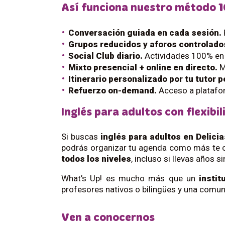
Así funciona nuestro método 1
Conversación guiada en cada sesión.
Grupos reducidos y aforos controlado
Social Club diario.
Actividades 100% en i
Mixto presencial + online en directo.
M
Itinerario personalizado por tu tutor 
Refuerzo on-demand.
Acceso a platafor
Inglés para adultos con flexibil
Si buscas
inglés para adultos en Delici
podrás organizar tu agenda como más te co
todos los niveles
, incluso si llevas años 
What’s Up! es mucho más que un
instit
profesores nativos o bilingües y una comun
Ven a conocernos