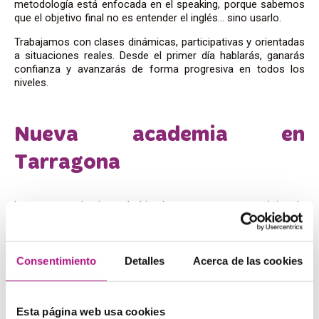
metodología está enfocada en el speaking, porque sabemos
que el objetivo final no es entender el inglés… sino usarlo.
Trabajamos con clases dinámicas, participativas y orientadas
a situaciones reales. Desde el primer día hablarás, ganarás
confianza y avanzarás de forma progresiva en todos los
niveles.
Nueva academia en
Tarragona
La nueva academia está ubicada en una zona estratégica de
Tarragona, en pleno entorno céntrico y muy cercano a la
Rambla Nova y al Mercado Central, una de las áreas con más
vida de la ciudad.
Consentimiento
Detalles
Acerca de las cookies
Se trata de una zona dinámica y con mucho movimiento,
rodeada de comercios, servicios y bien conectada por
transporte público, lo que la convierte en un punto de fácil
acceso. Un entorno urbano, activo y lleno de vida, perfecto
Esta página web usa cookies