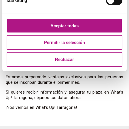
Marketing
Equipo docente con experiencia, preparado para ayudarte a
avanzar con confianza.
Ambiente joven y motivador
Un entorno dinámico donde aprender inglés se convierte en
Aceptar todas
una experiencia activa y práctica.
Permitir la selección
Reserva tu plaza RIGHT
NOW!
Rechazar
Estamos preparando ventajas exclusivas para las personas
que se inscriban durante el primer mes.
Si quieres recibir información y asegurar tu plaza en What’s
Up! Tarragona, déjanos tus datos ahora.
¡Nos vemos en What’s Up! Tarragona!