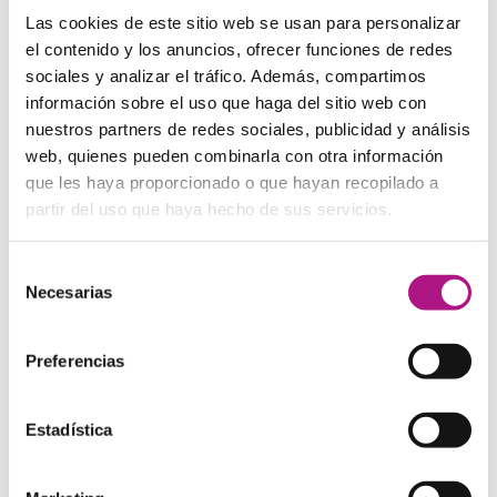
para venir a aprender inglés en un espacio pensado para que
Las cookies de este sitio web se usan para personalizar
te sientas cómodo, motivado y conectado con el ritmo de la
el contenido y los anuncios, ofrecer funciones de redes
ciudad.
sociales y analizar el tráfico. Además, compartimos
información sobre el uso que haga del sitio web con
¿Por qué elegir What’s Up!
nuestros partners de redes sociales, publicidad y análisis
web, quienes pueden combinarla con otra información
Tarragona?
que les haya proporcionado o que hayan recopilado a
partir del uso que haya hecho de sus servicios.
Habla inglés desde el primer día
Nuestra metodología prioriza la práctica oral constante para
Selección
que pierdas el miedo y ganes fluidez.
Necesarias
de
Grupos reducidos
consentimiento
Clases en grupos pequeños que favorecen la participación y
Preferencias
el seguimiento personalizado con tu English Coach.
Horarios flexibles
Adaptamos el aprendizaje a tu rutina para que puedas
Estadística
compaginar estudios, trabajo y vida personal.
Profesores nativos o bilingües