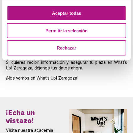
Aceptar todas
Reserva tu plaza ya en
What’s Up! Zaragoza
Permitir la selección
Estamos preparando ventajas exclusivas para las personas
Rechazar
que se inscriban este primer mes.
Si quieres recibir información y asegurar tu plaza en What’s
Up! Zaragoza, déjanos tus datos ahora.
¡Nos vemos en What’s Up! Zaragoza!
¡Echa un
vistazo!
Visita nuestra academia