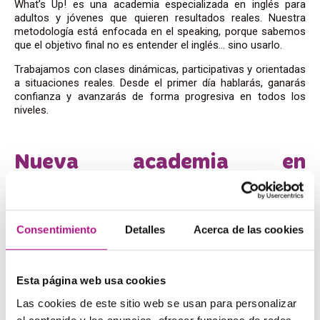
What’s Up! es una academia especializada en inglés para
adultos y jóvenes que quieren resultados reales. Nuestra
metodología está enfocada en el speaking, porque sabemos
que el objetivo final no es entender el inglés… sino usarlo.
Trabajamos con clases dinámicas, participativas y orientadas
a situaciones reales. Desde el primer día hablarás, ganarás
confianza y avanzarás de forma progresiva en todos los
niveles.
Nueva academia en
Zaragoza
Consentimiento
Detalles
Acerca de las cookies
La nueva academia estará ubicada en una zona estratégica
de Zaragoza, en el Casco Antiguo de la ciudad, bien
comunicada y de fácil acceso. Un espacio pensado para que
te sientas cómodo y motivado mientras aprendes.
Esta página web usa cookies
Las cookies de este sitio web se usan para personalizar
el contenido y los anuncios, ofrecer funciones de redes