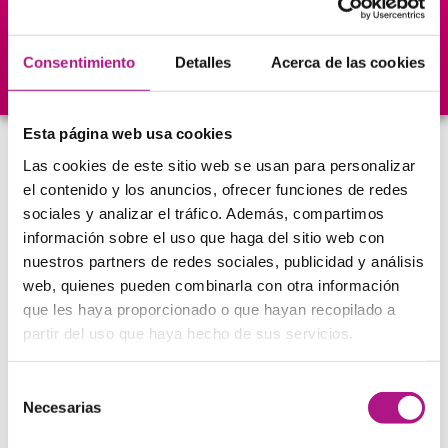
anuales
Cursos
Academias en
Alumno
blog
nos avalan
toda España
en las
Wha
Consentimiento
Detalles
Acerca de las cookies
Esta página web usa cookies
Método orientado en la
Las cookies de este sitio web se usan para personalizar
el contenido y los anuncios, ofrecer funciones de redes
conversación
sociales y analizar el tráfico. Además, compartimos
Con nuestro método
100% Living English
ya no tendrás
información sobre el uso que haga del sitio web con
excusas
para hablar inglés desde el minuto cero.
nuestros partners de redes sociales, publicidad y análisis
web, quienes pueden combinarla con otra información
que les haya proporcionado o que hayan recopilado a
partir del uso que haya hecho de sus servicios.
Selección
Necesarias
de
consentimiento