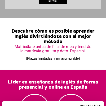
Descubre cómo es posible aprender
Inglés divirtiéndote con el mejor
método
Matricúlate antes de final de mes y tendrás
la matrícula gratuita y dcto. Especial.
(Plazas limitadas y no acumulable)
Líder en enseñanza de inglés de forma
presencial y online en España
150.000
35
+2
0.000