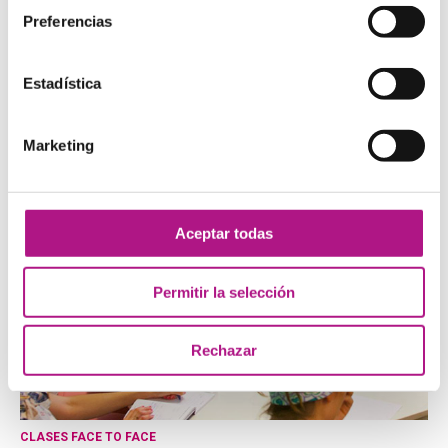
Preferencias
Estadística
NUESTROS CURSOS
Elige la manera de aprender inglés que más se adapte a tus
necesidades:
Presencial, Presencial + Online, Teens, Travel y
Marketing
Corporate
.
Aceptar todas
Permitir la selección
Rechazar
CLASES FACE TO FACE