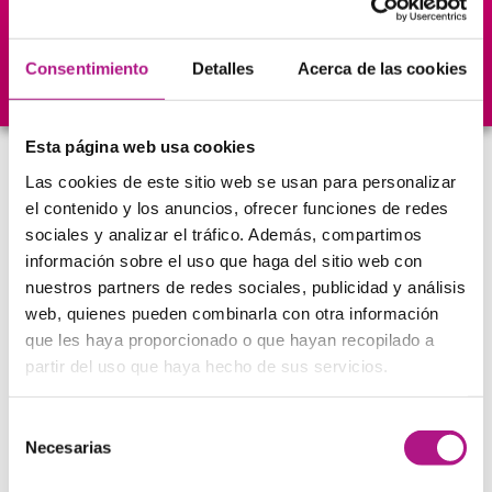
anuales
Cursos
Academias en
Alumno
blog
nos avalan
toda España
en las
Wha
Consentimiento
Detalles
Acerca de las cookies
Esta página web usa cookies
Método orientado en la
Las cookies de este sitio web se usan para personalizar
el contenido y los anuncios, ofrecer funciones de redes
conversación
sociales y analizar el tráfico. Además, compartimos
Con nuestro método
100% Living English
ya no tendrás
información sobre el uso que haga del sitio web con
excusas
para hablar inglés desde el minuto cero.
nuestros partners de redes sociales, publicidad y análisis
web, quienes pueden combinarla con otra información
que les haya proporcionado o que hayan recopilado a
partir del uso que haya hecho de sus servicios.
Selección
Necesarias
de
consentimiento