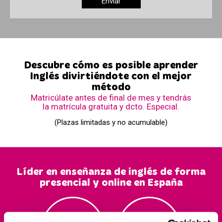
Descubre cómo es posible aprender
Inglés divirtiéndote con el mejor
método
Matricúlate antes de final de mes y tendrás
la matrícula gratuita y dcto. Especial.
(Plazas limitadas y no acumulable)
Líder en enseñanza de inglés de forma
presencial y online en España
150.000
39
+2
0.000