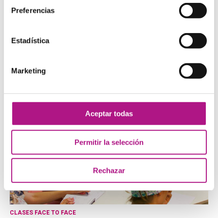
Preferencias
Estadística
NUESTROS CURSOS
Elige la manera de aprender inglés que más se adapte a tus
necesidades:
Presencial, Presencial + Online, Teens, Travel y
Marketing
Corporate
.
Aceptar todas
Permitir la selección
Rechazar
CLASES FACE TO FACE