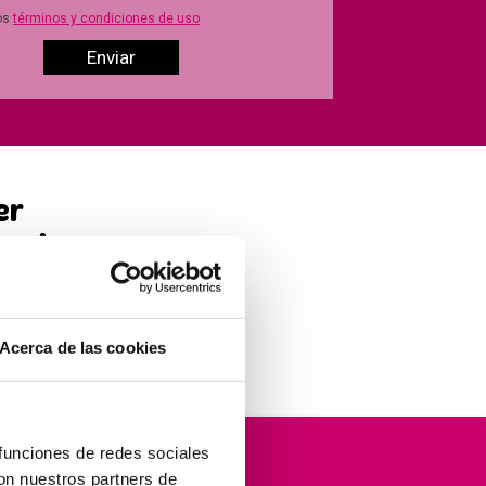
os
términos y condiciones de uso
er
étodo
ás
Acerca de las cookies
 funciones de redes sociales
orma
con nuestros partners de