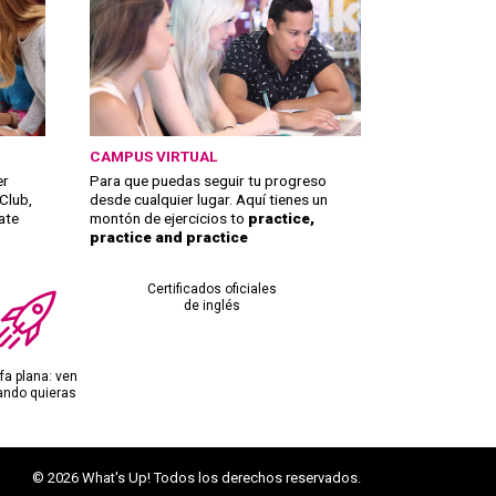
CAMPUS VIRTUAL
er
Para que puedas seguir tu progreso
Club,
desde cualquier lugar. Aquí tienes un
ate
montón de ejercicios to
practice,
practice and practice
Certificados oficiales
de inglés
ifa plana: ven
ando quieras
© 2026 What's Up! Todos los derechos reservados.