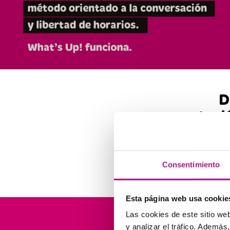
D
Ingl
M
Consentimiento
Esta página web usa cookie
Las cookies de este sitio we
Líd
y analizar el tráfico. Ademá