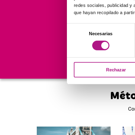
redes sociales, publicidad y
que hayan recopilado a parti
Selección
150.000
Necesarias
de
consentimiento
Cursos
nos avalan
Rechazar
Méto
Co