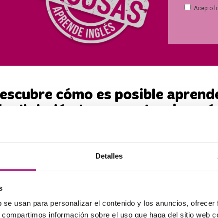
Acepto l
escubre cómo es posible aprend
és divirtiéndote con el mejor m
atricúlate antes de final de mes y tendr
la matrícula gratuita y dcto. Especial.
Detalles
(Plazas limitadas y no acumulable)
s
b se usan para personalizar el contenido y los anuncios, ofrecer
er en enseñanza de inglés de f
s, compartimos información sobre el uso que haga del sitio web 