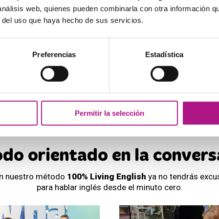
 análisis web, quienes pueden combinarla con otra información q
presencial y online en España
r del uso que haya hecho de sus servicios.
39
+25.000
4,7
*
Preferencias
Estadística
Academias en
Alumnos actuales
En valoración
toda España
en las academias
de Google
What's Up!
* Desde Enero 2020
Permitir la selección
do orientado en la convers
n nuestro método
100% Living English
ya no tendrás excu
para hablar inglés desde el minuto cero.