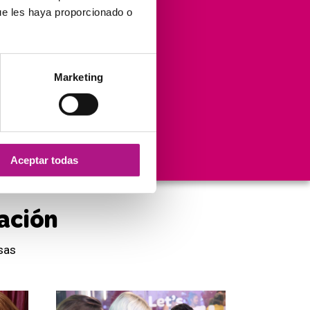
ue les haya proporcionado o
12.000.000
Marketing
Visitas anuales
en el blog
Aceptar todas
ación
sas