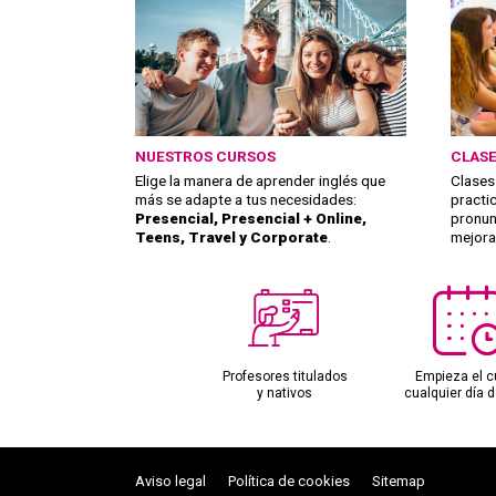
NUESTROS CURSOS
CLASE
Elige la manera de aprender inglés que
Clases
más se adapte a tus necesidades:
practi
Presencial, Presencial + Online,
pronun
Teens, Travel y Corporate
.
mejorar
Profesores titulados
Empieza el c
y nativos
cualquier día d
Aviso legal
Política de cookies
Sitemap