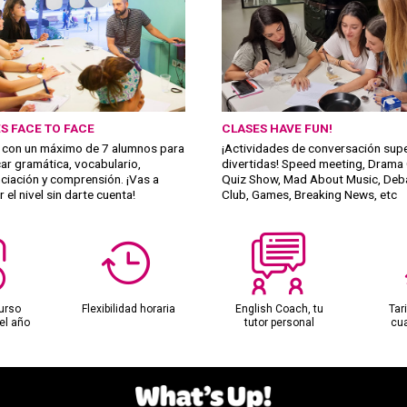
S FACE TO FACE
CLASES HAVE FUN!
 con un máximo de 7 alumnos para
¡Actividades de conversación sup
car gramática, vocabulario,
divertidas! Speed meeting, Drama 
ciación y comprensión. ¡Vas a
Quiz Show, Mad About Music, Deb
 el nivel sin darte cuenta!
Club, Games, Breaking News, etc
urso
Flexibilidad horaria
English Coach, tu
Tar
el año
tutor personal
cu