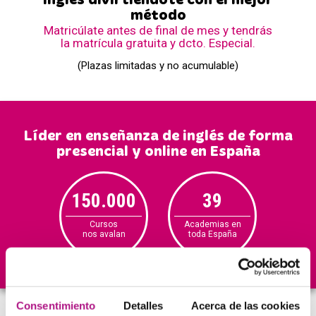
Inglés divirtiéndote con el mejor
método
Matricúlate antes de final de mes y tendrás
la matrícula gratuita y dcto. Especial.
(Plazas limitadas y no acumulable)
Líder en enseñanza de inglés de forma
presencial y online en España
150.000
39
+2
0.000
anuales
Cursos
Academias en
Alumno
blog
nos avalan
toda España
en las
Wha
Consentimiento
Detalles
Acerca de las cookies