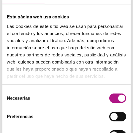
Método orientado en la
conversación
Esta página web usa cookies
Con nuestro método
100% Living English
ya no tendrás
Las cookies de este sitio web se usan para personalizar
excusas
para hablar inglés desde el minuto cero.
el contenido y los anuncios, ofrecer funciones de redes
sociales y analizar el tráfico. Además, compartimos
información sobre el uso que haga del sitio web con
nuestros partners de redes sociales, publicidad y análisis
web, quienes pueden combinarla con otra información
que les haya proporcionado o que hayan recopilado a
partir del uso que haya hecho de sus servicios.
Selección
Necesarias
de
consentimiento
Preferencias
NUESTROS CURSOS
Elige la manera de aprender inglés que más se adapte a tus
necesidades:
Presencial, Presencial + Online, Teens, Travel y
Corporate
.