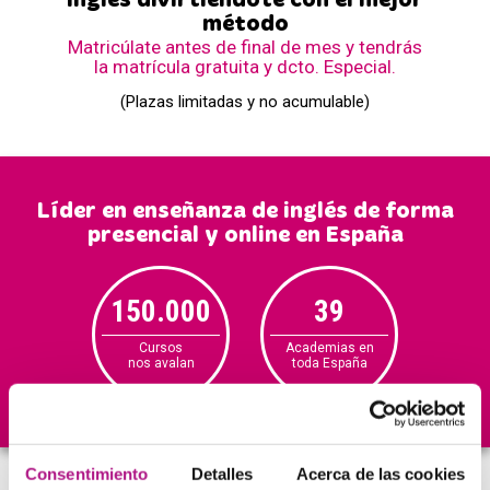
Inglés divirtiéndote con el mejor
método
Matricúlate antes de final de mes y tendrás
la matrícula gratuita y dcto. Especial.
(Plazas limitadas y no acumulable)
Líder en enseñanza de inglés de forma
presencial y online en España
150.000
39
+2
0.000
anuales
Cursos
Academias en
Alumno
blog
nos avalan
toda España
en las
Wha
Consentimiento
Detalles
Acerca de las cookies