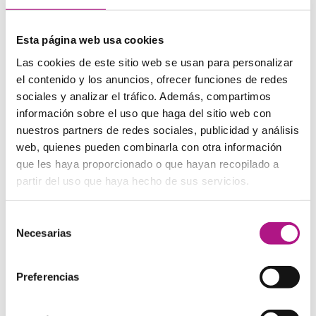
Método orientado en la
conversación
Esta página web usa cookies
Con nuestro método
100% Living English
ya no tendrás
Las cookies de este sitio web se usan para personalizar
excusas
para hablar inglés desde el minuto cero.
el contenido y los anuncios, ofrecer funciones de redes
sociales y analizar el tráfico. Además, compartimos
información sobre el uso que haga del sitio web con
nuestros partners de redes sociales, publicidad y análisis
web, quienes pueden combinarla con otra información
que les haya proporcionado o que hayan recopilado a
partir del uso que haya hecho de sus servicios.
Selección
Necesarias
de
consentimiento
Preferencias
NUESTROS CURSOS
Elige la manera de aprender inglés que más se adapte a tus
necesidades:
Presencial, Presencial + Online, Teens, Travel y
Corporate
.