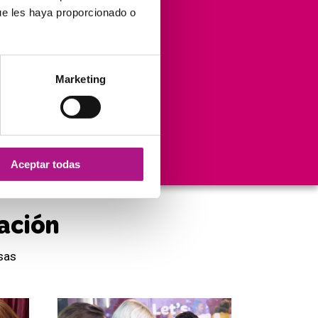
ue les haya proporcionado o
12.000.000
Marketing
Visitas anuales
en el blog
Aceptar todas
ación
sas