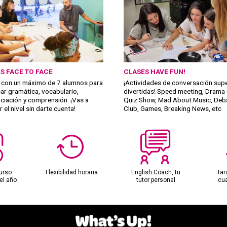
S FACE TO FACE
CLASES HAVE FUN!
 con un máximo de 7 alumnos para
¡Actividades de conversación sup
car gramática, vocabulario,
divertidas! Speed meeting, Drama 
ciación y comprensión. ¡Vas a
Quiz Show, Mad About Music, Deb
 el nivel sin darte cuenta!
Club, Games, Breaking News, etc
urso
Flexibilidad horaria
English Coach, tu
Tar
el año
tutor personal
cu