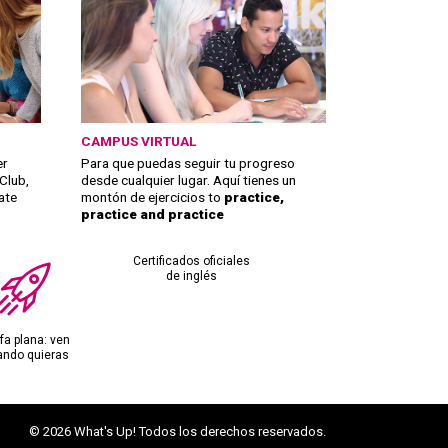
CAMPUS VIRTUAL
er
Para que puedas seguir tu progreso
Club,
desde cualquier lugar. Aquí tienes un
ate
montón de ejercicios to
practice,
practice and practice
Certificados oficiales
de inglés
ifa plana: ven
ando quieras
© 2026 What's Up! Todos los derechos reservados.