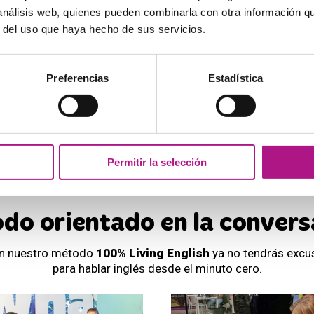
 análisis web, quienes pueden combinarla con otra información q
presencial y online en España
r del uso que haya hecho de sus servicios.
39
+25.000
4,7
*
Preferencias
Estadística
Academias en
Alumnos actuales
En valoración
toda España
en las academias
de Google
What's Up!
* Desde Enero 2020
Permitir la selección
do orientado en la convers
n nuestro método
100% Living English
ya no tendrás excu
para hablar inglés desde el minuto cero.