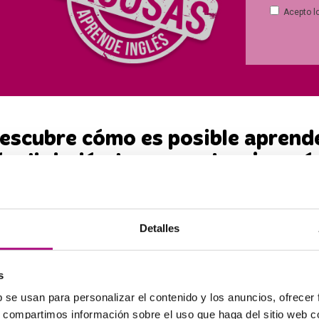
Acepto l
escubre cómo es posible aprend
és divirtiéndote con el mejor m
atricúlate antes de final de mes y tendr
la matrícula gratuita y dcto. Especial.
Detalles
(Plazas limitadas y no acumulable)
s
b se usan para personalizar el contenido y los anuncios, ofrecer
er en enseñanza de inglés de f
s, compartimos información sobre el uso que haga del sitio web 