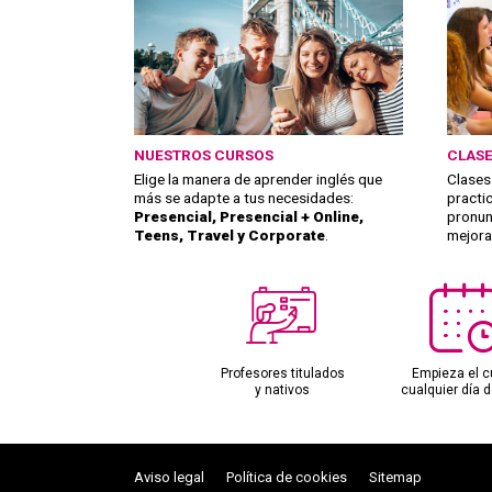
NUESTROS CURSOS
CLASE
Elige la manera de aprender inglés que
Clases
más se adapte a tus necesidades:
practi
Presencial, Presencial + Online,
pronun
Teens, Travel y Corporate
.
mejorar
Profesores titulados
Empieza el c
y nativos
cualquier día d
Aviso legal
Política de cookies
Sitemap