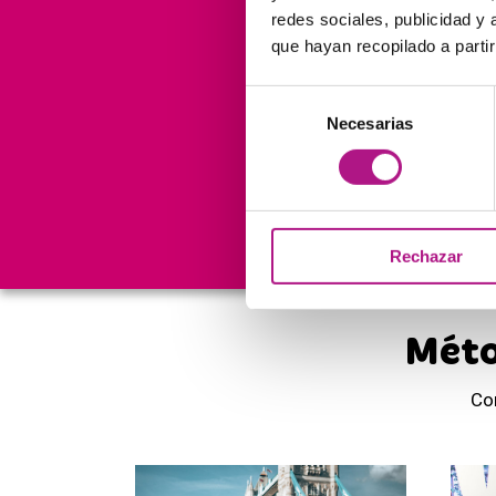
redes sociales, publicidad y
que hayan recopilado a parti
Selección
150.000
Necesarias
de
consentimiento
Cursos
nos avalan
Rechazar
Méto
Co