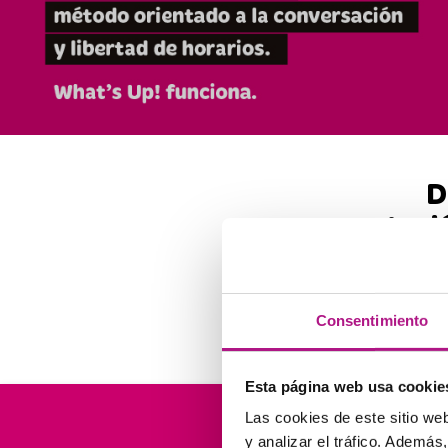
D
Ingl
M
Consentimiento
Esta página web usa cookie
Las cookies de este sitio we
Líd
y analizar el tráfico. Ademá