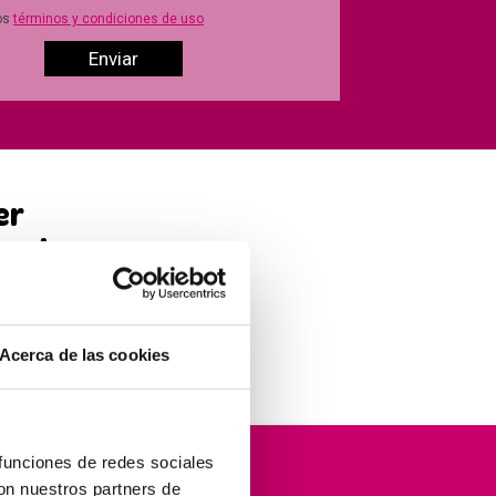
os
términos y condiciones de uso
er
étodo
ás
Acerca de las cookies
 funciones de redes sociales
orma
con nuestros partners de