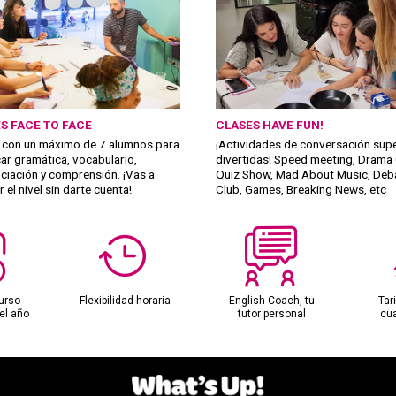
S FACE TO FACE
CLASES HAVE FUN!
 con un máximo de 7 alumnos para
¡Actividades de conversación sup
car gramática, vocabulario,
divertidas! Speed meeting, Drama 
ciación y comprensión. ¡Vas a
Quiz Show, Mad About Music, Deb
 el nivel sin darte cuenta!
Club, Games, Breaking News, etc
urso
Flexibilidad horaria
English Coach, tu
Tar
el año
tutor personal
cu