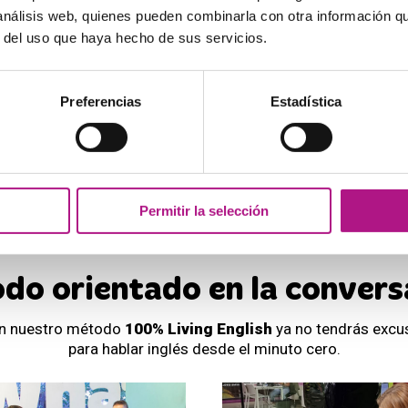
 análisis web, quienes pueden combinarla con otra información q
presencial y online en España
r del uso que haya hecho de sus servicios.
39
+25.000
4,7
*
Preferencias
Estadística
Academias en
Alumnos actuales
En valoración
toda España
en las academias
de Google
What's Up!
* Desde Enero 2020
Permitir la selección
do orientado en la convers
n nuestro método
100% Living English
ya no tendrás excu
para hablar inglés desde el minuto cero.