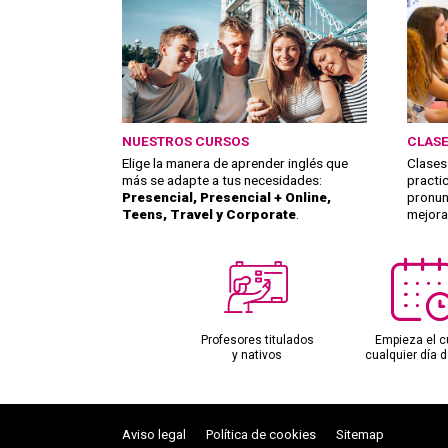
NUESTROS CURSOS
CLASE
Elige la manera de aprender inglés que
Clases
más se adapte a tus necesidades:
practi
Presencial, Presencial + Online,
pronun
Teens, Travel y Corporate
.
mejorar
Profesores titulados
Empieza el c
y nativos
cualquier día d
Aviso legal
Política de cookies
Sitemap