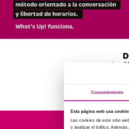
D
Ingl
Y si t
Consentimiento
Esta página web usa cookie
Las cookies de este sitio we
Líd
y analizar el tráfico. Ademá