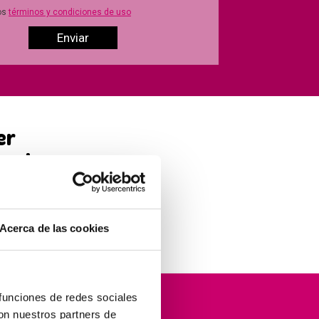
os
términos y condiciones de uso
er
étodo
tendrás
Acerca de las cookies
 funciones de redes sociales
orma
con nuestros partners de