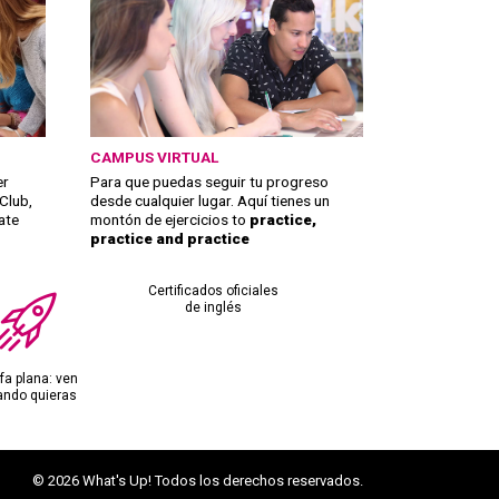
CAMPUS VIRTUAL
er
Para que puedas seguir tu progreso
Club,
desde cualquier lugar. Aquí tienes un
ate
montón de ejercicios to
practice,
practice and practice
Certificados oficiales
de inglés
ifa plana: ven
ando quieras
© 2026 What's Up! Todos los derechos reservados.