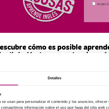
Acepto l
escubre cómo es posible aprend
és divirtiéndote con el mejor m
e matriculas por conocer a Ainoa Gavara 
la matrícula gratuita y un dcto. especial.
Detalles
(Plazas limitadas y no acumulable)
s
b se usan para personalizar el contenido y los anuncios, ofrecer
er en enseñanza de inglés de f
s, compartimos información sobre el uso que haga del sitio web 