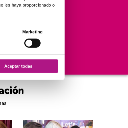
ue les haya proporcionado o
12.000.000
Marketing
Visitas anuales
en el blog
Aceptar todas
ación
sas