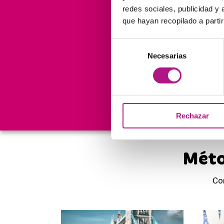
redes sociales, publicidad y
que hayan recopilado a parti
Selección
150.000
Necesarias
de
consentimiento
Cursos
nos avalan
Rechazar
Méto
Co